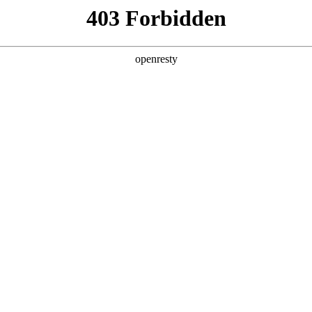
产品及服务
行业解决方案
合作伙伴
投资者关系
国际问学
智算基础设施
算力调度加速
智